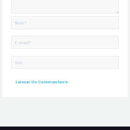
Nom*
E-
mail*
Site