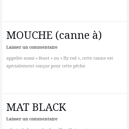
MJ
MEDAKA
MOUCHE (canne à)
Laisser un commentaire
appelée aussi « fouet » ou « fly rod », cette canne est
spécialement conçue pour cette pêche.
MOUCHE
(canne
à)
MAT BLACK
Laisser un commentaire