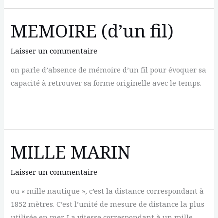
PATTE
MEMOIRE (d’un fil)
Laisser un commentaire
on parle d’absence de mémoire d’un fil pour évoquer sa
capacité à retrouver sa forme originelle avec le temps.
MEMOIRE
(d’un
fil)
MILLE MARIN
Laisser un commentaire
ou « mille nautique », c’est la distance correspondant à
1852 mètres. C’est l’unité de mesure de distance la plus
utilisée en mer. La vitesse correspondant à un mille