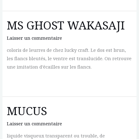
MS
GHOST
MINNOW
MS GHOST WAKASAJI
Laisser un commentaire
coloris de leurres de chez lucky craft. Le dos est brun,
les flancs bleutés, le ventre est translucide. On retrouve
une imitation d’écailles sur les flancs.
MS
GHOST
WAKASAJI
MUCUS
Laisser un commentaire
liquide visqueux transparent ou trouble, de